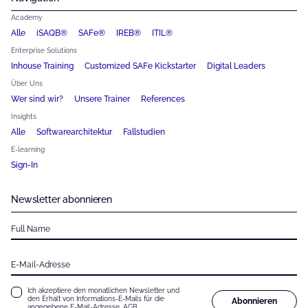
Academy
Alle
iSAQB®
SAFe®
IREB®
ITIL®
Enterprise Solutions
Inhouse Training
Customized SAFe Kickstarter
Digital Leaders
Über Uns
Wer sind wir?
Unsere Trainer
References
Insights
Alle
Softwarearchitektur
Fallstudien
E-learning
Sign-In
Newsletter abonnieren
Full Name
E-Mail-Adresse
Ich akzeptiere den monatlichen Newsletter und
den Erhalt von Informations-E-Mails für die
Abonnieren
angegebene E-Mail-Adresse.
AGB