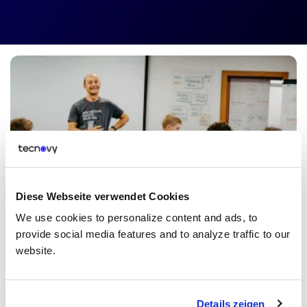
Enterprise Solutions
Diese Webseite verwendet Cookies
Inhouse Training
We use cookies to personalize content and ads, to
provide social media features and to analyze traffic to our
Du suchst nach einer Schulung für ein ganzes Team, aber keines
unserer Trainings entspricht Deinen Anforderungen? Kein Problem!
website.
Gerne konzipieren wir gemeinsam mit dir ein
maßgeschneidertes
Inhouse-Training
, das optimal auf die Bedürfnisse deines
Unternehmens zugeschnitten ist. Wir freuen uns auf deine
Anfrage!
Details zeigen