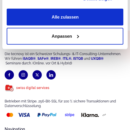
Jetzt Reservieren
Mehr erfahren
Alle zulassen
Anpassen
Die tecnovy ist ein Schweizer Schulungs- & IT-Consulting-Unternehmen.
Wir führen
iSAQB®
,
S
AFe®
,
IREB®
,
ITIL®,
ISTQB
und
UXQB®
Seminare durch. (Online, vor Ort & Hybrid)
Betrieben mit Stripe, 256-Bit-SSL für 100 % sichere Transaktionen und
Datenverschlüsselung.
Navigation