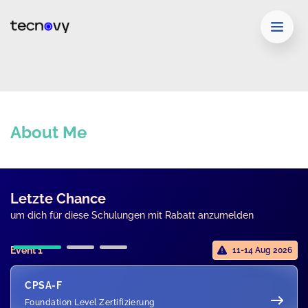
About Me
Letzte Chance
um dich für diese Schulungen mit Rabatt anzumelden
Event 1
11-14 Aug 2026
CPSA-F
Foundation Level Zertifizierung