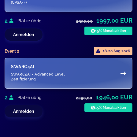
(CPSA-F)
1997,00 EUR
2
Plätze übrig
2350,00
15% Monatsaktion
Anmelden
Event 2
18-20 Aug 2026
SWARC4AI
SWARC4AI - Advanced Level
Zertifizierung
1946,00 EUR
2
Plätze übrig
2290,00
15% Monatsaktion
Anmelden