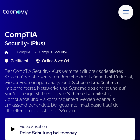
CompTIA
Security+ (Plus)
CompTIA
CompTIA Security+
Zertifiziert
Online & vor Ort
Der CompTIA Security+ Kurs vermittelt dir praxisorientiertes
Wissen über alle zentralen Bereiche der IT-Sicherheit. Du lernst,
wie du Bedrohungen analysierst, Sicherheitsmaßnahmen
implementierst, Netzwerke und Systeme absicherst und auf
Vorfälle reagierst. Themen wie Sicherheitsarchitektur,
Compliance und Risikomanagement werden ebenfalls
umfassend behandelt. Der gesamte Inhalt basiert auf der
offiziellen Prüfungsstruktur SY0-701.
Video Ansehen
Deine Schulung bei tecnovy