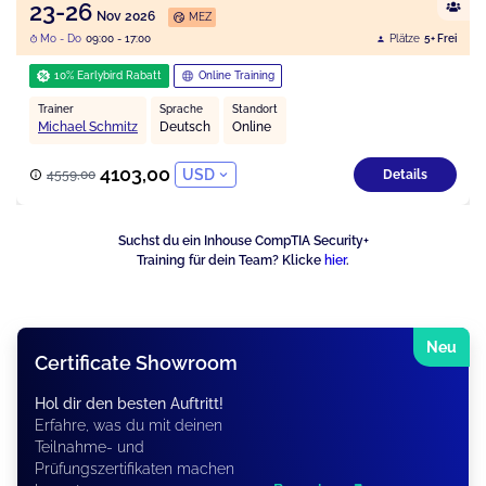
23-26
Nov 2026
MEZ
Mo - Do
09:00 - 17:00
Plätze
5+ Frei
10% Earlybird Rabatt
Online Training
Trainer
Sprache
Standort
Michael Schmitz
Deutsch
Online
4103,00
USD
4559,00
Details
Suchst du ein Inhouse CompTIA Security+
Training für dein Team? Klicke
hier
.
Neu
Certificate Showroom
Hol dir den besten Auftritt!
Erfahre, was du mit deinen
Teilnahme- und
Prüfungszertifikaten machen