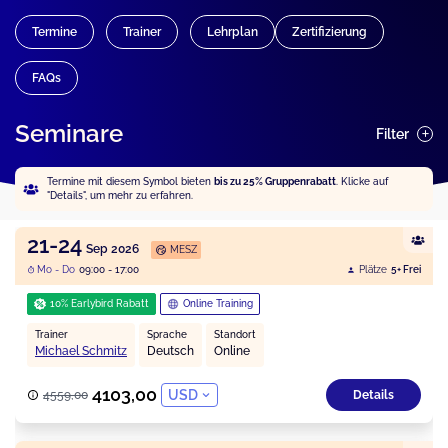
Termine
Trainer
Lehrplan
Zertifizierung
FAQs
Seminare
Filter
Termine mit diesem Symbol bieten
bis zu 25% Gruppenrabatt
. Klicke auf
"Details", um mehr zu erfahren.
21-24
Sep 2026
MESZ
Mo - Do
09:00 - 17:00
Plätze
5+ Frei
10% Earlybird Rabatt
Online Training
Trainer
Sprache
Standort
Michael Schmitz
Deutsch
Online
4103,00
USD
4559,00
Details