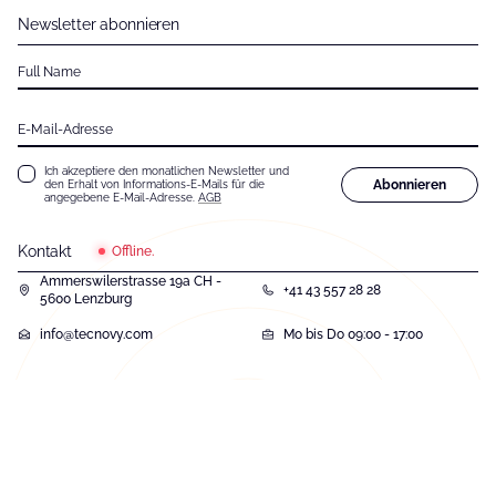
Newsletter abonnieren
Full Name
E-Mail-Adresse
Ich akzeptiere den monatlichen Newsletter und
Abonnieren
den Erhalt von Informations-E-Mails für die
angegebene E-Mail-Adresse.
AGB
Kontakt
Offline.
Ammerswilerstrasse 19a CH -
+41 43 557 28 28
5600 Lenzburg
info@tecnovy.com
Mo bis Do 09:00 - 17:00
131
Bewertungen auf ProvenExpert.com
tecnovy GmbH
© Copyright 2026, tecnovy GmbH, Alle Rechte vorbehalten