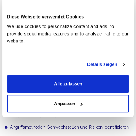
Sicherheitsmanagement und Governance
Modul 2
Diese Webseite verwendet Cookies
We use cookies to personalize content and ads, to
Bedrohungen, Schwachstellen und
Modul
provide social media features and to analyze traffic to our
3
Gegenmaßnahmen
website.
Sicherheitsarchitektur
Modul 4
Details zeigen
Sicherheitsbetrieb
Modul 5
Alle zulassen
Welche Fähigkeiten du mit CompTIA
Security+ entwickelst
Anpassen
Nach dem Kurs kannst du:
Angriffsmethoden, Schwachstellen und Risiken identifizieren