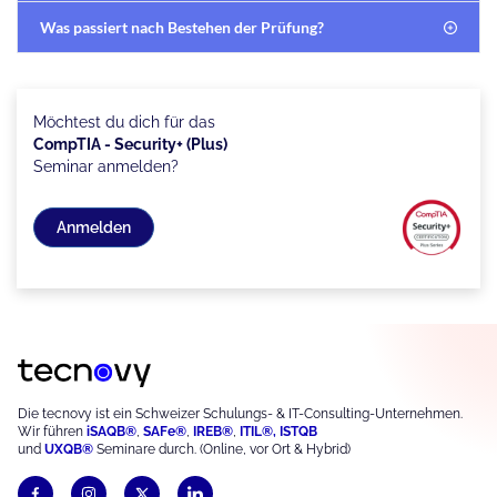
Was passiert nach Bestehen der Prüfung?
Möchtest du dich für das
CompTIA - Security+ (Plus)
Seminar anmelden?
Anmelden
Die tecnovy ist ein Schweizer Schulungs- & IT-Consulting-Unternehmen.
Wir führen
iSAQB®
,
S
AFe®
,
IREB®
,
ITIL®,
ISTQB
und
UXQB®
Seminare durch. (Online, vor Ort & Hybrid)