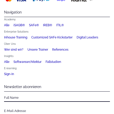
Navigation
Academy
Alle
iSAQB®
SAFe®
IREB®
ITIL®
Enterprise Solutions
Inhouse Training
Customized SAFe Kickstarter
Digital Leaders
Über Uns
Wer sind wir?
Unsere Trainer
References
Insights
Alle
Softwarearchitektur
Fallstudien
E-learning
Sign-In
Newsletter abonnieren
Full Name
E-Mail-Adresse