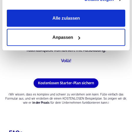
Nun, wir haben keine fertigen Kandidaten, die wir deinem Unternehmen
Alle zulassen
zuweisen.
Du sagst uns, was ihr braucht, wo, wann und wie...
Dann finden wir die richtigen Leute und bilden sie speziell für dein
Anpassen
Unternehmen aus.
Talentakquise kombiniert mit Ausbildung:
Voilà!
Kostenlosen Starter-Plan sichern
(Wir wissen, dass es komplex und schwer zu verstehen sein kann. Fülle einfach das
Formular aus, und wir erstellen dir einen KOSTENLOSEN Beispielplan. So zeigen wir dir,
wie er
in der Praxis
für dein Unternehmen funktionieren kann.)