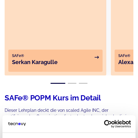
SAFe®
SAFe®
Serkan Karagulle
Alexan
SAFe® POPM Kurs im Detail
Dieser Lehrplan deckt die von scaled Agile INC, der
zertifizierenden Organisation, festgelegten Lernziele ab, die in
einer SAFe®-Schulung behandelt werden sollen. Dazu gehört
auch die neuste Version von SAFe® 6.0 und dieser Lehrplan
besteht aus fünf folgende Teile.