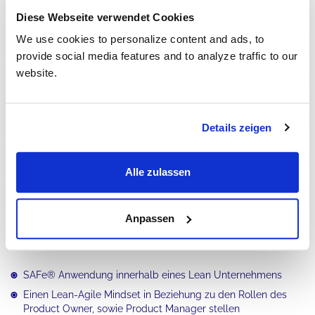
Diese Webseite verwendet Cookies
Einführung SAFe® Product Owner/Product
Teil
We use cookies to personalize content and ads, to
1
Manager
provide social media features and to analyze traffic to our
website.
Vorbereitung PI Planning
Teil 2
Führung PI Planning
Teil 3
Details zeigen
Ausführung von Iterationen
Teil 4
Alle zulassen
Ausführung des PI
Teil 5
Anpassen
Was sind die Ziele dieses Trainings?
SAFe® Anwendung innerhalb eines Lean Unternehmens
Einen Lean-Agile Mindset in Beziehung zu den Rollen des
Product Owner, sowie Product Manager stellen