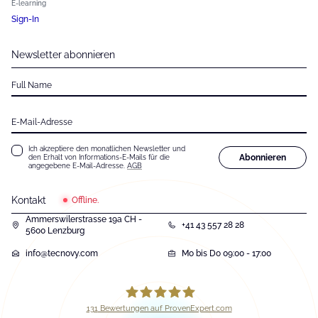
E-learning
Sign-In
Newsletter abonnieren
Full Name
E-Mail-Adresse
Ich akzeptiere den monatlichen Newsletter und
Abonnieren
den Erhalt von Informations-E-Mails für die
angegebene E-Mail-Adresse.
AGB
Kontakt
Offline.
Ammerswilerstrasse 19a CH -
+41 43 557 28 28
5600 Lenzburg
info@tecnovy.com
Mo bis Do 09:00 - 17:00
131
Bewertungen auf ProvenExpert.com