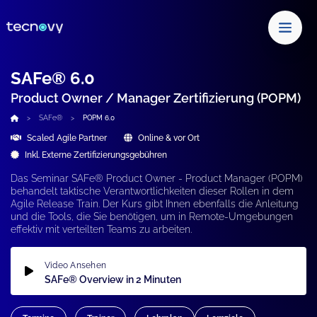
SAFe® 6.0
Product Owner / Manager Zertifizierung (POPM)
SAFe®
POPM 6.0
Scaled Agile Partner
Online & vor Ort
Inkl. Externe Zertifizierungsgebühren
Das Seminar SAFe® Product Owner - Product Manager (POPM)
behandelt taktische Verantwortlichkeiten dieser Rollen in dem
Agile Release Train. Der Kurs gibt Ihnen ebenfalls die Anleitung
und die Tools, die Sie benötigen, um in Remote-Umgebungen
effektiv mit verteilten Teams zu arbeiten.
Video Ansehen
SAFe® Overview in 2 Minuten