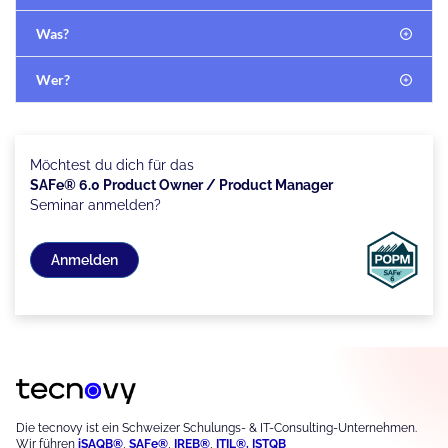
Was?
Wer?
Möchtest du dich für das
SAFe® 6.0 Product Owner / Product Manager
Seminar anmelden?
Anmelden
Die tecnovy ist ein Schweizer Schulungs- & IT-Consulting-Unternehmen.
Wir führen
iSAQB®
,
S
AFe®
,
IREB®
,
ITIL®,
ISTQB