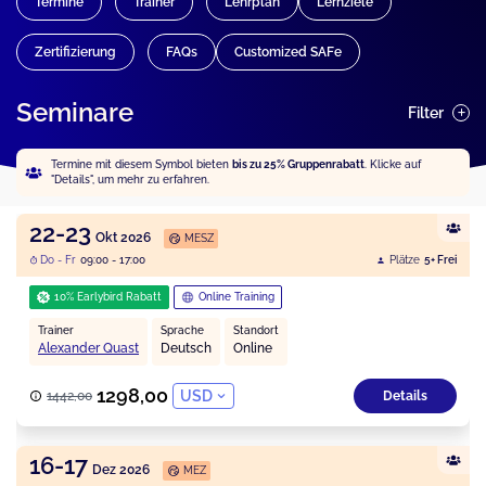
Termine
Trainer
Lehrplan
Lernziele
Zertifizierung
FAQs
Customized SAFe
Seminare
Filter
Termine mit diesem Symbol bieten
bis zu 25% Gruppenrabatt
. Klicke auf
"Details", um mehr zu erfahren.
22-23
Okt 2026
MESZ
Do - Fr
09:00 - 17:00
Plätze
5+ Frei
10% Earlybird Rabatt
Online Training
Trainer
Sprache
Standort
Alexander Quast
Deutsch
Online
1298,00
USD
1442,00
Details
16-17
Dez 2026
MEZ