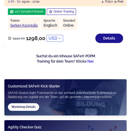
Mi - Do
09:00 - 17:00
Plätze
5+ Frei
10% Earlybird Rabatt
Online Training
Trainer
Sprache
Standort
Serkan Karagulle
Englisch
Online
1298,00
USD
1442,00
Details
Suchst du ein Inhouse SAFe® POPM
Training für dein Team? Klicke
hier
.
Customized SAFe® Kick-Starter
SAFe® (Scaled Agile Framework) ist das weltweit prominenteste Framework zu
Skalierung von Agilität von der Team- auf die gesamte Unternehmensebene.
Workshop Details
Agility Checker Quiz