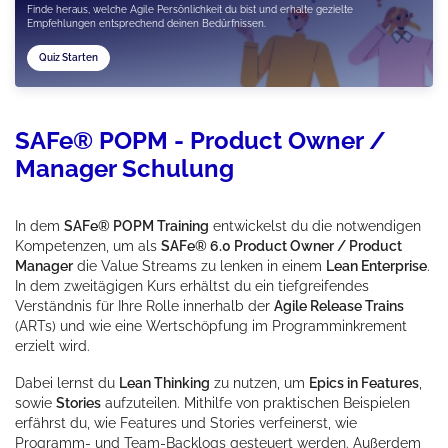
Finde heraus, welche Agile Persönlichkeit du bist und erhalte gezielte
Empfehlungen entsprechend deinen Bedürfnissen.
Quiz Starten
SAFe® POPM - Product Owner /
Manager Schulung
In dem
SAFe® POPM Training
entwickelst du die notwendigen
Kompetenzen, um als
SAFe® 6.0 Product Owner / Product
Manager
die Value Streams zu lenken in einem
Lean Enterprise
.
In dem zweitägigen Kurs erhältst du ein tiefgreifendes
Verständnis für Ihre Rolle innerhalb der
Agile Release Trains
(ARTs) und wie eine Wertschöpfung im Programminkrement
erzielt wird.
Dabei lernst du
Lean Thinking
zu nutzen, um
Epics in Features
,
sowie
Stories
aufzuteilen. Mithilfe von praktischen Beispielen
erfährst du, wie Features und Stories verfeinerst, wie
Programm- und Team-Backlogs gesteuert werden. Außerdem