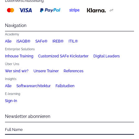
Datenverschlüsselung.
Navigation
Academy
Alle
iSAQB®
SAFe®
IREB®
ITIL®
Enterprise Solutions
Inhouse Training
Customized SAFe Kickstarter
Digital Leaders
Über Uns
Wer sind wir?
Unsere Trainer
References
Insights
Alle
Softwarearchitektur
Fallstudien
E-learning
Sign-In
Newsletter abonnieren
Full Name