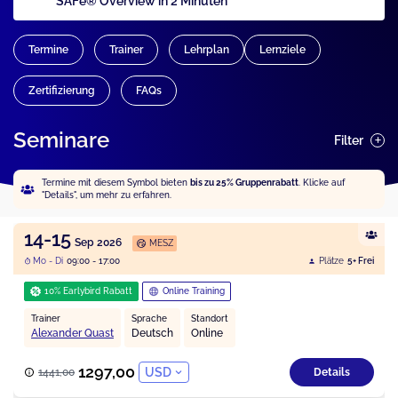
SAFe® Overview in 2 Minuten
Termine
Trainer
Lehrplan
Lernziele
Zertifizierung
FAQs
Seminare
Filter
Termine mit diesem Symbol bieten
bis zu 25% Gruppenrabatt
. Klicke auf
"Details", um mehr zu erfahren.
14-15
Sep 2026
MESZ
Mo - Di
09:00 - 17:00
Plätze
5+ Frei
10% Earlybird Rabatt
Online Training
Trainer
Sprache
Standort
Alexander Quast
Deutsch
Online
1297,00
USD
1441,00
Details