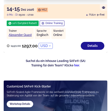
14-15
Dez 2026
MEZ
Mo - Di
09:00 - 17:00
Plätze
5+ Frei
10% Earlybird Rabatt
Online Training
Trainer
Sprache
Standort
Alexander Quast
Englisch
Online
1297,00
USD
1441,00
Details
Suchst du ein Inhouse Leading SAFe® (SA)
Training für dein Team? Klicke
hier
.
Customized SAFe® Kick-Starter
SAFe® (Scaled Agile Framework) ist das weltweit prominenteste Framework zu
Skalierung von Agilität von der Team- auf die gesamte Unternehmensebene.
Workshop Details