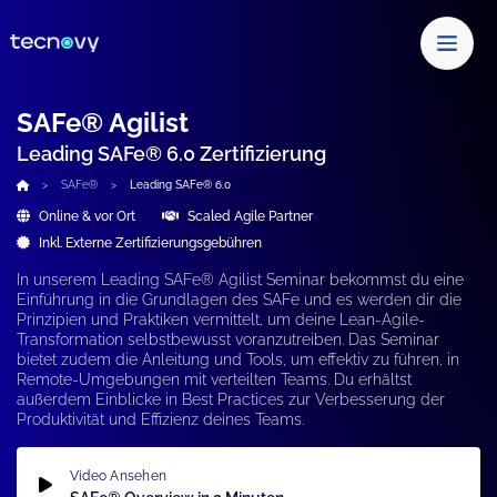
SAFe® Agilist
Leading SAFe® 6.0 Zertifizierung
SAFe®
Leading SAFe® 6.0
Online & vor Ort
Scaled Agile Partner
Inkl. Externe Zertifizierungsgebühren
In unserem Leading SAFe® Agilist Seminar bekommst du eine
Einführung in die Grundlagen des SAFe und es werden dir die
Prinzipien und Praktiken vermittelt, um deine Lean-Agile-
Transformation selbstbewusst voranzutreiben. Das Seminar
bietet zudem die Anleitung und Tools, um effektiv zu führen, in
Remote-Umgebungen mit verteilten Teams. Du erhältst
außerdem Einblicke in Best Practices zur Verbesserung der
Produktivität und Effizienz deines Teams.
Video Ansehen