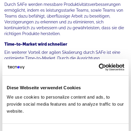
Durch SAFe werden messbare Produktivitätsverbesserungen
ermöglicht, indem es leistungsstarke Teams, sowie Teams von
Teams dazu befähigt, überflüssige Arbeit zu beseitigen,
Verzögerungen zu erkennen und zu eliminieren, sich
kontinuierlich zu verbessern und zu gewährleisten, dass sie die
richtigen Produkte herstellen.
Time-to-Market wird schneller
Ein weiterer Vorteil der agilen Skalierung durch SAFe ist eine
optimierte Time-to-Market. Durch die Ausrichtung
funktionsübergreifender Teams agiler Teams auf den Wert
können die führenden Unternehmen die Kundenbedürfnisse
schneller erfüllen. Eine Nutzung der Leistungsfähigkeit von
Scaled Agile Framework hilft dabei, zügigere Entscheidungen
zu treffen und effektiver zu kommunizieren. Außerdem können
Diese Webseite verwendet Cookies
Abläufe rationalisiert werden und die Konzentration auf den
We use cookies to personalize content and ads, to
Kunden wird gefördert.
provide social media features and to analyze traffic to our
Optimierung der Qualität
website.
Einer der Kernwerte der SAFe ist die Integrierte Qualität: Sie
gebt die Bedeutung der Integration von Qualität hervor in allen
Schritten des Entwicklungszyklus. Dadurch kommt die agile