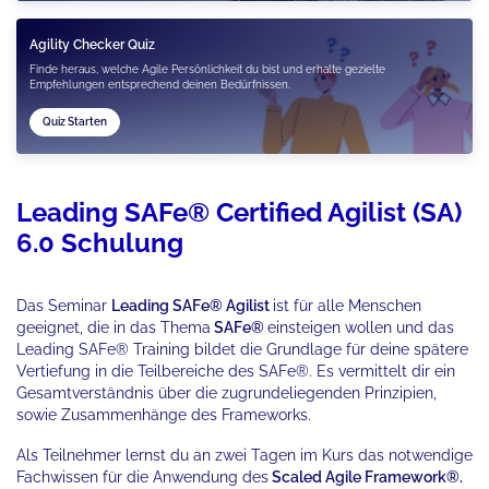
Agility Checker Quiz
Finde heraus, welche Agile Persönlichkeit du bist und erhalte gezielte
Empfehlungen entsprechend deinen Bedürfnissen.
Quiz Starten
Leading SAFe® Certified Agilist (SA)
6.0 Schulung
Das Seminar
Leading SAFe® Agilist
ist für alle Menschen
geeignet, die in das Thema
SAFe®
einsteigen wollen und das
Leading SAFe® Training bildet die Grundlage für deine spätere
Vertiefung in die Teilbereiche des SAFe®. Es vermittelt dir ein
Gesamtverständnis über die zugrundeliegenden Prinzipien,
sowie Zusammenhänge des Frameworks.
Als Teilnehmer lernst du an zwei Tagen im Kurs das notwendige
Fachwissen für die Anwendung des
Scaled Agile Framework®.