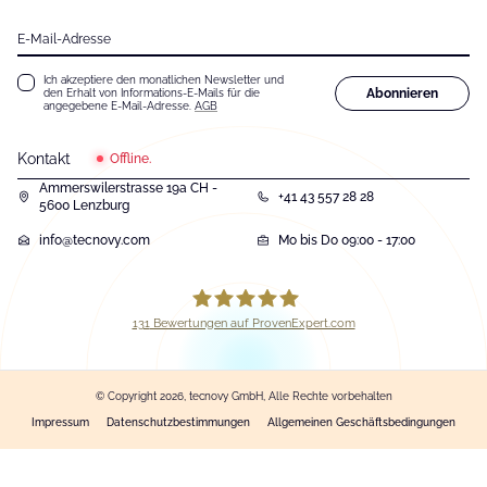
E-Mail-Adresse
Ich akzeptiere den monatlichen Newsletter und
Abonnieren
den Erhalt von Informations-E-Mails für die
angegebene E-Mail-Adresse.
AGB
Kontakt
Offline.
Ammerswilerstrasse 19a CH -
+41 43 557 28 28
5600 Lenzburg
info@tecnovy.com
Mo bis Do 09:00 - 17:00
131
Bewertungen auf ProvenExpert.com
tecnovy GmbH
© Copyright 2026, tecnovy GmbH, Alle Rechte vorbehalten
Impressum
Datenschutzbestimmungen
Allgemeinen Geschäftsbedingungen