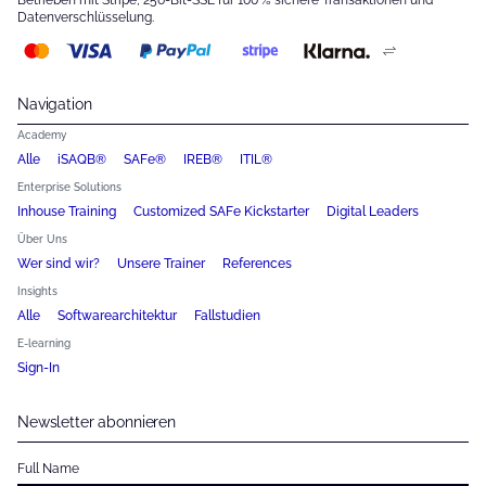
Datenverschlüsselung.
Navigation
Academy
Alle
iSAQB®
SAFe®
IREB®
ITIL®
Enterprise Solutions
Inhouse Training
Customized SAFe Kickstarter
Digital Leaders
Über Uns
Wer sind wir?
Unsere Trainer
References
Insights
Alle
Softwarearchitektur
Fallstudien
E-learning
Sign-In
Newsletter abonnieren
Full Name