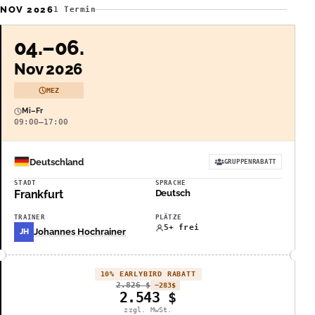
NOV 2026
1 Termin
04.–06.
Nov 2026
MEZ
Mi–Fr
09:00–17:00
Deutschland
GRUPPENRABATT
STADT
SPRACHE
Frankfurt
Deutsch
TRAINER
PLÄTZE
5+ frei
Johannes Hochrainer
JH
10% EARLYBIRD RABATT
2.826
$
−283
$
2.543
$
zzgl. MwSt.