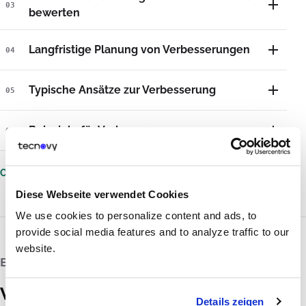
03
bewerten
Langfristige Planung von Verbesserungen
04
Typische Ansätze zur Verbesserung
05
Beispiele für Verbesserungen
06
Offizieller Lehrplan
(externer Link)
Diese Webseite verwendet Cookies
We use cookies to personalize content and ads, to
provide social media features and to analyze traffic to our
website.
ERGEBNIS
Was du anschließend leisten
Details zeigen