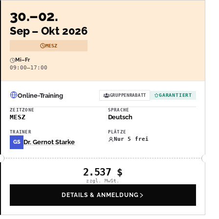
30.–02.
Sep – Okt 2026
MESZ
Mi–Fr
09:00–17:00
Online-Training
GARANTIERT
GRUPPENRABATT
ZEITZONE
SPRACHE
MESZ
Deutsch
TRAINER
PLÄTZE
Nur 5 frei
Dr. Gernot Starke
GS
2.537
$
zzgl. MwSt.
DETAILS & ANMELDUNG