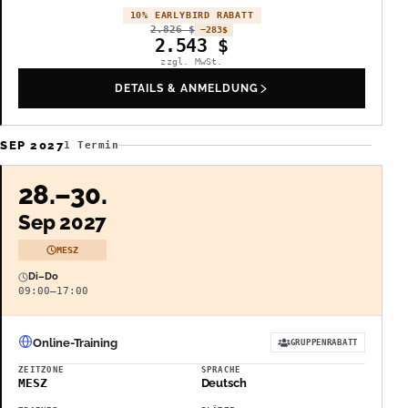
10% EARLYBIRD RABATT
2.826
$
−283
$
2.543
$
zzgl. MwSt.
DETAILS & ANMELDUNG
SEP 2027
1 Termin
28.–30.
Sep 2027
MESZ
Di–Do
09:00–17:00
Online-Training
GRUPPENRABATT
ZEITZONE
SPRACHE
MESZ
Deutsch