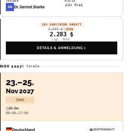
TRAINER
PLÄTZE
5+ frei
Dr. Gernot Starke
GS
10% EARLYBIRD RABATT
2.537
$
−254
$
2.283
$
zzgl. MwSt.
DETAILS & ANMELDUNG
NOV 2027
1 Termin
23.–25.
Nov 2027
MEZ
Di–Do
09:00–17:00
Deutschland
GRUPPENRABATT