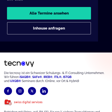
Alle Termine ansehen
Inhouse anfragen
Die tecnovy ist ein Schweizer Schulungs- & IT-Consulting-Unternehmen.
Wir führen
iSAQB®
,
S
AFe®
,
IREB®
,
ITIL®,
ISTQB
und
UXQB®
Seminare durch. (Online, vor Ort & Hybrid)
Betrieben mit Stripe, 256-Bit-SSL für 100 % sichere Transaktionen und