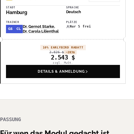
STADT
SPRACHE
Hamburg
Deutsch
TRAINER
PLÄTZE
Dr. Gernot Starke
,
Nur 5 frei
GS
CL
Dr. Carola Lilienthal
10% EARLYBIRD RABATT
2.826
$
−283
$
2.543
$
zzgl. MwSt.
DETAILS & ANMELDUNG
PASSUNG
Für wen das Modul gedacht ist