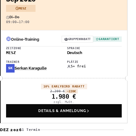
MESZ
Di–Do
09:00–17:00
Online-Training
GARANTIERT
GRUPPENRABATT
ZEITZONE
SPRACHE
MESZ
Deutsch
TRAINER
PLÄTZE
5+ frei
Serkan Karagulle
SK
10% EARLYBIRD RABATT
2.200
€
−220
€
1.980
€
zzgl. MwSt.
DETAILS & ANMELDUNG
DEZ 2026
1 Termin