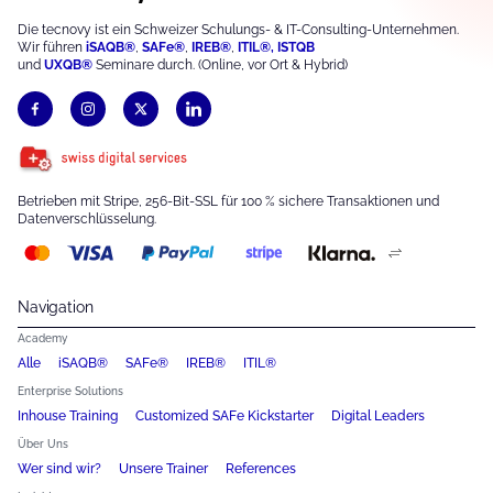
Die tecnovy ist ein Schweizer Schulungs- & IT-Consulting-Unternehmen.
Wir führen
iSAQB®
,
S
AFe®
,
IREB®
,
ITIL®,
ISTQB
und
UXQB®
Seminare durch. (Online, vor Ort & Hybrid)
Betrieben mit Stripe, 256-Bit-SSL für 100 % sichere Transaktionen und
Datenverschlüsselung.
Navigation
Academy
Alle
iSAQB®
SAFe®
IREB®
ITIL®
Enterprise Solutions
Inhouse Training
Customized SAFe Kickstarter
Digital Leaders
Über Uns
Wer sind wir?
Unsere Trainer
References