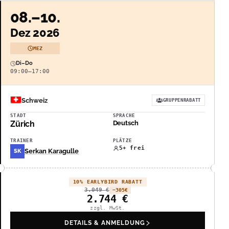
08.–10.
Dez 2026
MEZ
Di–Do
09:00–17:00
Schweiz
GRUPPENRABATT
STADT
SPRACHE
Zürich
Deutsch
TRAINER
PLÄTZE
5+ frei
Serkan Karagulle
SK
10% EARLYBIRD RABATT
3.049
€
−305
€
2.744
€
zzgl. MwSt.
DETAILS & ANMELDUNG