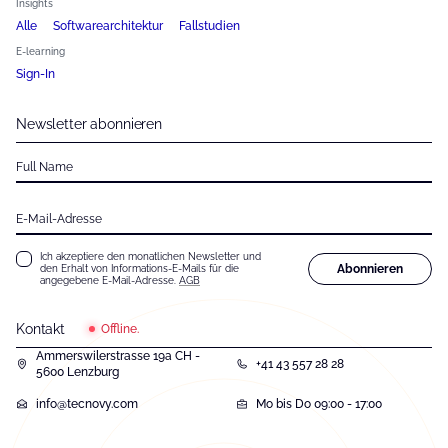
Insights
Alle
Softwarearchitektur
Fallstudien
E-learning
Sign-In
Newsletter abonnieren
Full Name
E-Mail-Adresse
Ich akzeptiere den monatlichen Newsletter und
Abonnieren
den Erhalt von Informations-E-Mails für die
angegebene E-Mail-Adresse.
AGB
Kontakt
Offline.
Ammerswilerstrasse 19a CH -
+41 43 557 28 28
5600 Lenzburg
info@tecnovy.com
Mo bis Do 09:00 - 17:00