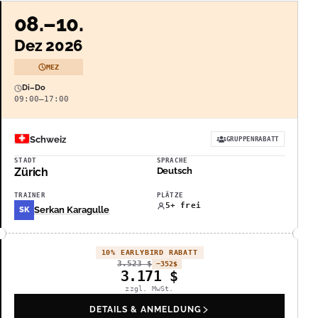
08.–10.
Dez 2026
MEZ
Di–Do
09:00–17:00
Schweiz
GRUPPENRABATT
STADT
SPRACHE
Zürich
Deutsch
TRAINER
PLÄTZE
5+ frei
Serkan Karagulle
SK
10% EARLYBIRD RABATT
3.523
$
−352
$
3.171
$
zzgl. MwSt.
DETAILS & ANMELDUNG