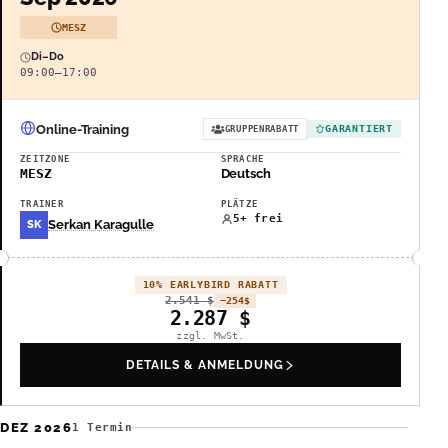
MESZ
Di–Do
09:00–17:00
Online-Training
GARANTIERT
GRUPPENRABATT
ZEITZONE
SPRACHE
MESZ
Deutsch
TRAINER
PLÄTZE
5+ frei
Serkan Karagulle
SK
10% EARLYBIRD RABATT
2.541
$
−254
$
2.287
$
zzgl. MwSt.
DETAILS & ANMELDUNG
DEZ 2026
1 Termin