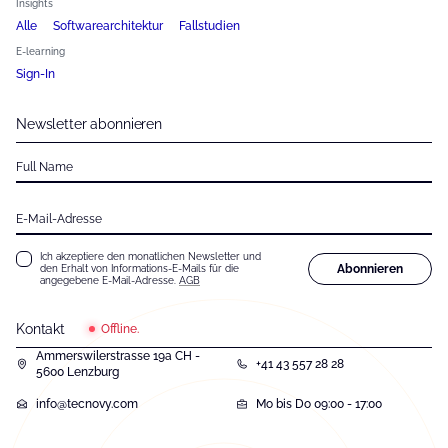
Insights
Alle
Softwarearchitektur
Fallstudien
E-learning
Sign-In
Newsletter abonnieren
Full Name
E-Mail-Adresse
Ich akzeptiere den monatlichen Newsletter und
Abonnieren
den Erhalt von Informations-E-Mails für die
angegebene E-Mail-Adresse.
AGB
Kontakt
Offline.
Ammerswilerstrasse 19a CH -
+41 43 557 28 28
5600 Lenzburg
info@tecnovy.com
Mo bis Do 09:00 - 17:00