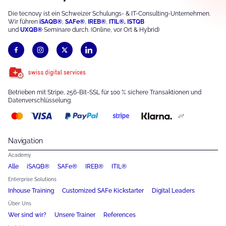
Die tecnovy ist ein Schweizer Schulungs- & IT-Consulting-Unternehmen.
Wir führen
iSAQB®
,
S
AFe®
,
IREB®
,
ITIL®,
ISTQB
und
UXQB®
Seminare durch. (Online, vor Ort & Hybrid)
Betrieben mit Stripe, 256-Bit-SSL für 100 % sichere Transaktionen und
Datenverschlüsselung.
Navigation
Academy
Alle
iSAQB®
SAFe®
IREB®
ITIL®
Enterprise Solutions
Inhouse Training
Customized SAFe Kickstarter
Digital Leaders
Über Uns
Wer sind wir?
Unsere Trainer
References