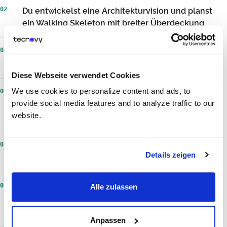
02
Du entwickelst eine Architekturvision und planst
ein Walking Skeleton mit breiter Überdeckung.
03
Du formulierst Qualitätsanforderungen nach
ISO/IEC 25010 und verankerst sie im Backlog.
Diese Webseite verwendet Cookies
We use cookies to personalize content and ads, to
04
Du erkennst technische Schulden auf
provide social media features and to analyze traffic to our
Architekturebene und machst sie im Backlog
website.
priorisierbar.
05
Du moderierst Gruppenentscheidungen mit
Details zeigen
Konsens- und Veto-Verfahren.
06
Du triffst Architekturentscheidungen just in time
Alle zulassen
und hältst sie als Architecture Decision Records
fest.
Anpassen