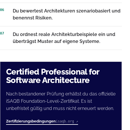
06
Du bewertest Architekturen szenariobasiert und
benennst Risiken.
07
Du ordnest reale Architekturbeispiele ein und
überträgst Muster auf eigene Systeme.
Certified Professional for
Software Architecture
Nach bestandener Prüfung erhältst du das offizielle
iSAQB Foundation-Level-Zertifikat. Es ist
unbefristet gültig und muss nicht erneuert werden.
Zertifizierungsbedingungen
isaqb.org ↗