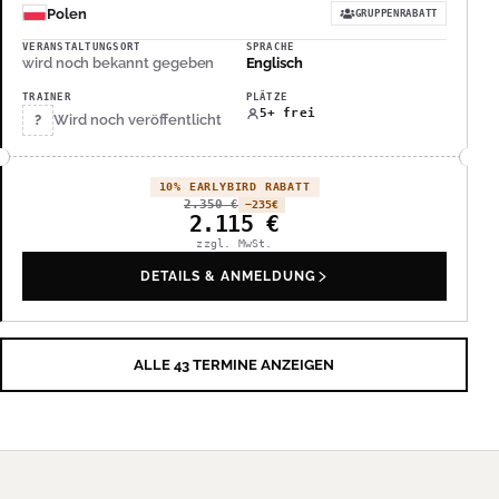
Polen
GRUPPENRABATT
VERANSTALTUNGSORT
SPRACHE
wird noch bekannt gegeben
Englisch
TRAINER
PLÄTZE
5+ frei
?
Wird noch veröffentlicht
10% EARLYBIRD RABATT
2.350
€
−235
€
2.115
€
zzgl. MwSt.
DETAILS & ANMELDUNG
ALLE 43 TERMINE ANZEIGEN