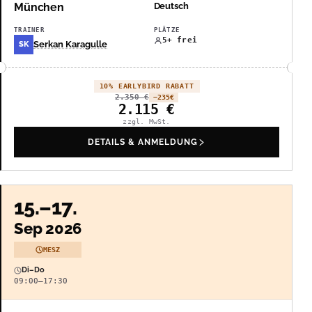
München
Deutsch
TRAINER
PLÄTZE
5+ frei
Serkan Karagulle
SK
10% EARLYBIRD RABATT
2.350
€
−235
€
2.115
€
zzgl. MwSt.
DETAILS & ANMELDUNG
15.–17.
Sep 2026
MESZ
Di–Do
09:00–17:30