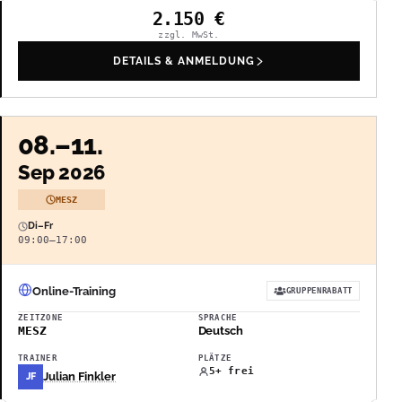
2.150
€
zzgl. MwSt.
DETAILS & ANMELDUNG
08.–11.
Sep 2026
MESZ
Di–Fr
09:00–17:00
Online-Training
GRUPPENRABATT
ZEITZONE
SPRACHE
MESZ
Deutsch
TRAINER
PLÄTZE
5+ frei
Julian Finkler
JF