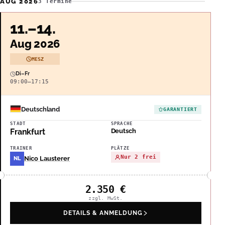
AUG 2026
3 Termine
11.–14.
Aug 2026
MESZ
Di–Fr
09:00–17:15
Deutschland
GARANTIERT
STADT
SPRACHE
Frankfurt
Deutsch
TRAINER
PLÄTZE
Nur 2 frei
Nico Lausterer
NL
2.350
€
zzgl. MwSt.
DETAILS & ANMELDUNG