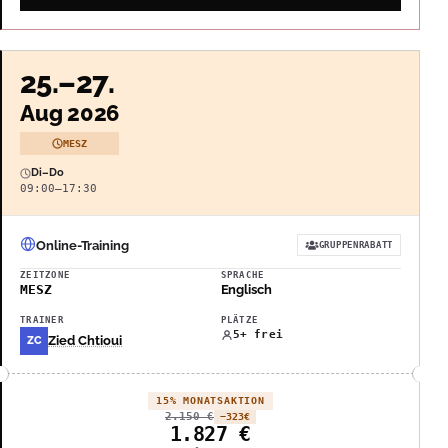
25.–27.
Aug 2026
MESZ
Di–Do
09:00–17:30
Online-Training
GRUPPENRABATT
ZEITZONE
SPRACHE
MESZ
Englisch
TRAINER
PLÄTZE
5+ frei
Zied Chtioui
ZC
15% MONATSAKTION
2.150
€
−323
€
1.827
€