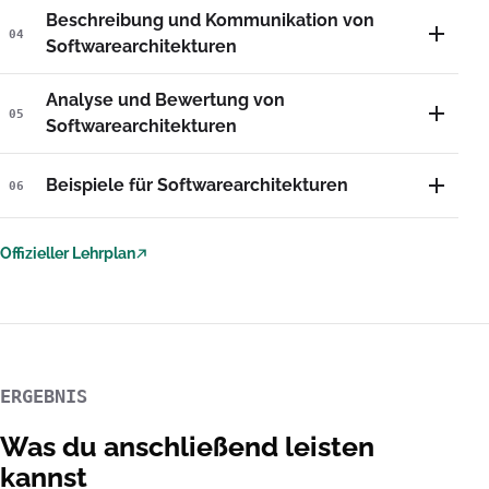
Beschreibung und Kommunikation von
04
Softwarearchitekturen
Analyse und Bewertung von
05
Softwarearchitekturen
Beispiele für Softwarearchitekturen
06
Offizieller Lehrplan
(externer Link)
ERGEBNIS
Was du anschließend leisten
kannst