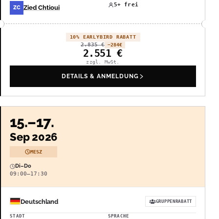
5+ frei
Zied Chtioui
ZC
10% EARLYBIRD RABATT
2.835
€
−284
€
2.551
€
zzgl. MwSt.
DETAILS & ANMELDUNG
15.–17.
Sep 2026
MESZ
Di–Do
09:00–17:30
Deutschland
GRUPPENRABATT
STADT
SPRACHE