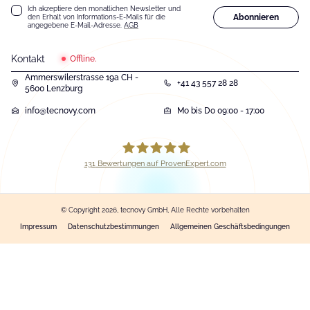
Ich akzeptiere den monatlichen Newsletter und
Abonnieren
den Erhalt von Informations-E-Mails für die
angegebene E-Mail-Adresse.
AGB
Kontakt
Offline.
Ammerswilerstrasse 19a CH -
+41 43 557 28 28
5600 Lenzburg
info@tecnovy.com
Mo bis Do 09:00 - 17:00
131
Bewertungen auf ProvenExpert.com
tecnovy GmbH
© Copyright 2026, tecnovy GmbH, Alle Rechte vorbehalten
Impressum
Datenschutzbestimmungen
Allgemeinen Geschäftsbedingungen