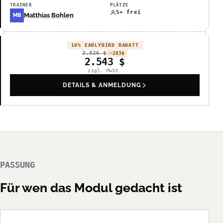
TRAINER
PLÄTZE
5+ frei
Matthias Bohlen
MB
10% EARLYBIRD RABATT
2.826
$
−283
$
2.543
$
zzgl. MwSt.
DETAILS & ANMELDUNG
PASSUNG
Für wen das Modul gedacht ist