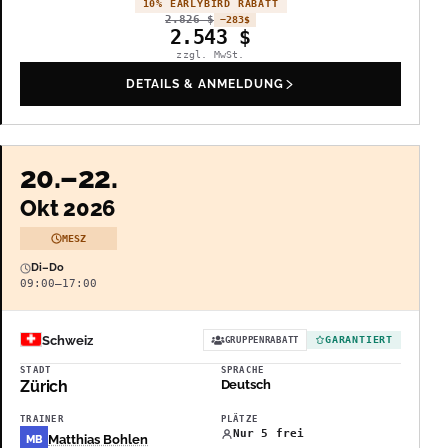
10% EARLYBIRD RABATT
2.826
$
−283
$
2.543
$
zzgl. MwSt.
DETAILS & ANMELDUNG
20.–22.
Okt 2026
MESZ
Di–Do
09:00–17:00
Schweiz
GARANTIERT
GRUPPENRABATT
STADT
SPRACHE
Zürich
Deutsch
TRAINER
PLÄTZE
Nur 5 frei
Matthias Bohlen
MB