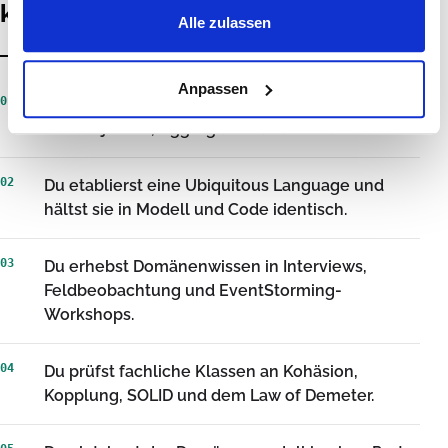
kannst
Alle zulassen
Anpassen
01
Du modellierst eine Domäne mit Entitäten,
Wertobjekten, Aggregaten und Domain Events.
02
Du etablierst eine Ubiquitous Language und
hältst sie in Modell und Code identisch.
03
Du erhebst Domänenwissen in Interviews,
Feldbeobachtung und EventStorming-
Workshops.
04
Du prüfst fachliche Klassen an Kohäsion,
Kopplung, SOLID und dem Law of Demeter.