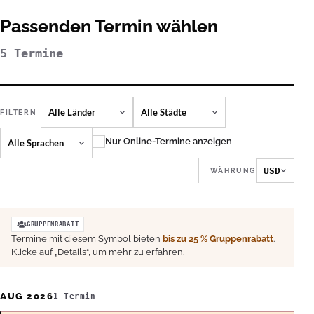
Passenden Termin wählen
5 Termine
LAND
STADT
FILTERN
KURSSPRACHE
Nur Online-Termine anzeigen
USD
WÄHRUNG
GRUPPENRABATT
Termine mit diesem Symbol bieten
bis zu 25 % Gruppenrabatt
.
Klicke auf „Details“, um mehr zu erfahren.
AUG 2026
1 Termin