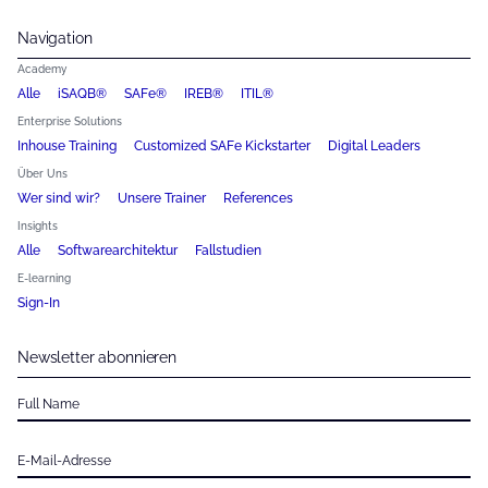
Navigation
Academy
Alle
iSAQB®
SAFe®
IREB®
ITIL®
Enterprise Solutions
Inhouse Training
Customized SAFe Kickstarter
Digital Leaders
Über Uns
Wer sind wir?
Unsere Trainer
References
Insights
Alle
Softwarearchitektur
Fallstudien
E-learning
Sign-In
Newsletter abonnieren
Full Name
E-Mail-Adresse