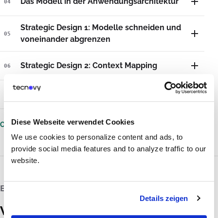
Das Modell in der Anwendungsarchitektur
04
Strategic Design 1: Modelle schneiden und
05
voneinander abgrenzen
Strategic Design 2: Context Mapping
06
Optional: Verwandte Themen
07
Diese Webseite verwendet Cookies
Offizieller Lehrplan
(externer Link)
We use cookies to personalize content and ads, to
provide social media features and to analyze traffic to our
website.
ERGEBNIS
Details zeigen
Was du anschließend leisten