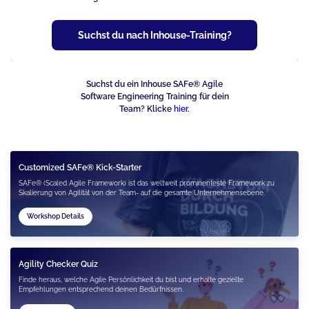
Suchst du nach Inhouse-Training?
Suchst du ein Inhouse SAFe® Agile
Software Engineering Training für dein
Team? Klicke
hier
.
Customized SAFe® Kick-Starter
SAFe® (Scaled Agile Framework) ist das weltweit prominenteste Framework zu
Skalierung von Agilität von der Team- auf die gesamte Unternehmensebene.
Workshop Details
Agility Checker Quiz
Finde heraus, welche Agile Persönlichkeit du bist und erhalte gezielte
Empfehlungen entsprechend deinen Bedürfnissen.