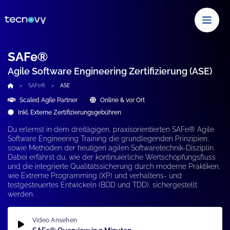
SAFe®
Agile Software Engineering Zertifizierung (ASE)
SAFe®
ASE
Scaled Agile Partner
Online & vor Ort
Inkl. Externe Zertifizierungsgebühren
Du erlernst in dem dreitägigen, praxisorientierten
SAFe® Agile
Software Engineering
Training die grundlegenden Prinzipien,
sowie Methoden der heutigen
agilen Softwaretechnik-Disziplin
.
Dabei erfährst du, wie der kontinuierliche Wertschöpfungsfluss
und die integrierte Qualitätssicherung durch moderne Praktiken,
wie
Extreme Programming (XP
) und verhaltens- und
testgesteuertes Entwickeln (
BDD
und
TDD
), sichergestellt
werden.
Video Ansehen