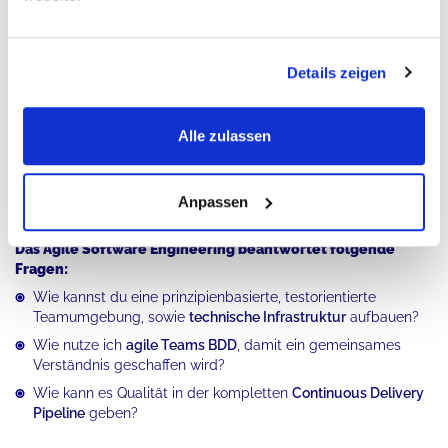
SAFe-Praktiken im eigenen Geschäftskontext anwenden
Die
SAFe-Prinzipien
stellen einen Kontext für SAFe-Praktiken zur
Details zeigen
Verfügung. Das Verständnis der Grundlagen dieser Prinzipien
hilft dir dabei, SAFe-Praktiken in deinem eigenen
Geschäftskontext anzuwenden, sowie den Wert des SAFe zu
erschließen. Falls du auf eine Situation stößt, die einzigartig
Alle zulassen
oder nicht komplett in den SAFe-Leitlinien abgedeckt erscheint,
kannst du dich an die Prinzipien wenden, um die
"kürzeste
nachhaltige Vorlaufzeit mit bester Qualität und bestem Wert für
Anpassen
Menschen, sowie Gesellschaft"
sicherzustellen.
Das Agile Software Engineering beantwortet folgende
Fragen:
Wie kannst du eine prinzipienbasierte, testorientierte
Teamumgebung, sowie
technische Infrastruktur
aufbauen?
Wie nutze ich
agile Teams BDD
, damit ein gemeinsames
Verständnis geschaffen wird?
Wie kann es Qualität in der kompletten
Continuous Delivery
Pipeline
geben?