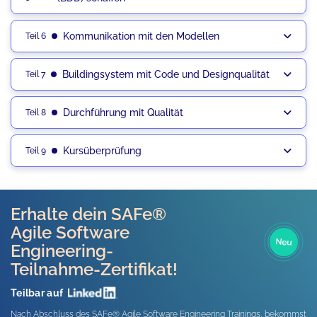
Kommunikation mit den Modellen
Teil 6
Buildingsystem mit Code und Designqualität
Teil 7
Durchführung mit Qualität
Teil 8
Kursüberprüfung
Teil 9
Erhalte dein SAFe®
Agile Software
Neu
Engineering-
Teilnahme-Zertifikat!
Teilbar auf
Nach Abschluss des SAFe® Agile Software Engineering Trainings, bekommst