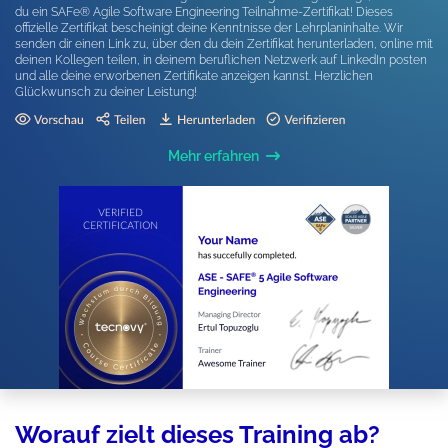
du ein SAFe® Agile Software Engineering Teilnahme-Zertifikat! Dieses
offizielle Zertifikat bescheinigt deine Kenntnisse der Lehrplaninhalte. Wir
senden dir einen Link zu, über den du dein Zertifikat herunterladen, online mit
deinen Kollegen teilen, in deinem beruflichen Netzwerk auf LinkedIn posten
und alle deine erworbenen Zertifikate anzeigen kannst. Herzlichen
Glückwunsch zu deiner Leistung!
Mehr erfahren
Worauf zielt dieses Training ab?