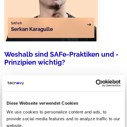
SAFe®
Serkan Karagulle
Weshalb sind SAFe-Praktiken und -
Prinzipien wichtig?
In den letzten Jahren hat sich die
Software Engineering Disziplin
weiterentwickelt mit der Einführung von
DevOps-
und
Lean-
Agile-Prinzipien
und -
Praktiken
. Neue Ansätze und Fähigkeiten
helfen den Unternehmen dabei, softwarezentrierte Lösungen
vorhersehbarer, schneller und mit einer höheren Qualität
Diese Webseite verwendet Cookies
bereitzustellen. In dem
workshoporientierten
, dreitägigen
We use cookies to personalize content and ads, to
Seminar lernen die Teilnehmer die wichtigsten Praktiken und
Prinzipien kennen,
welche die Agile Software Engineering
provide social media features and to analyze traffic to our
Disziplin ausmachen.
website.