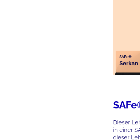
SAFe®
Serkan 
SAFe®
Dieser Leh
in einer 
dieser Leh