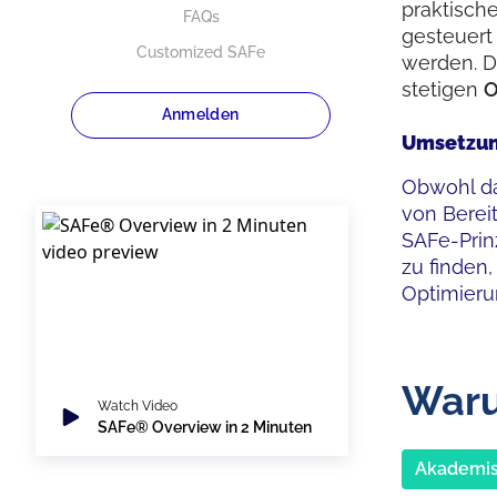
praktisch
FAQs
gesteuert
Customized SAFe
werden. De
stetigen
O
Anmelden
Umsetzung
Obwohl d
von Bereit
SAFe-Prin
zu finden
Optimieru
Waru
Watch Video
SAFe® Overview in 2 Minuten
Akademis