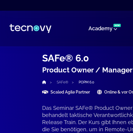
NEW
Academy
SAFe® 6.0
Product Owner / Manager 
SAFe®
POPM 6.0
Scaled Agile Partner
Online & vor Or
Das Seminar SAFe® Product Owner 
behandelt taktische Verantwortlichk
Release Train. Der Kurs gibt Ihnen e
die Sie benötigen, um in Remote-Um