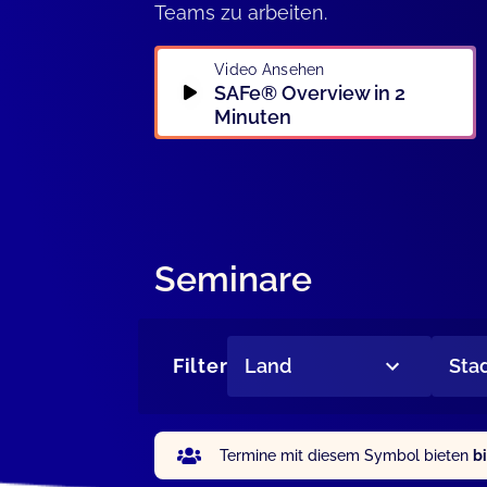
Teams zu arbeiten.
Video Ansehen
SAFe® Overview in 2
Minuten
Seminare
Filter
Land
Sta
Termine mit diesem Symbol bieten
b