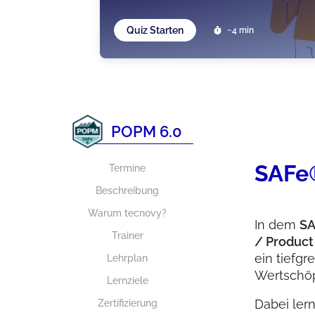
Quiz Starten
~4 min
POPM 6.0
SAFe
Termine
Beschreibung
Warum tecnovy?
In dem
SA
Trainer
/ Produc
ein tiefgr
Lehrplan
Wertschöp
Lernziele
Dabei ler
Zertifizierung