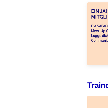
EIN JA
MITGL
Die SAFe®
Meet-Up G
Logge dich
Communit
Train