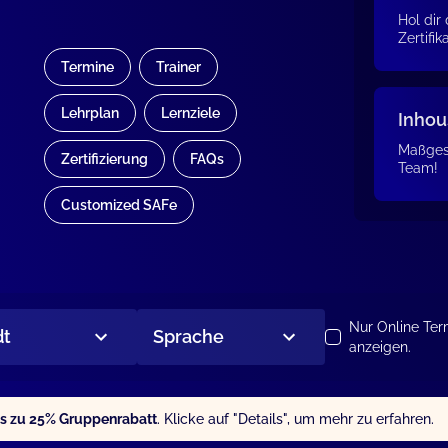
Hol dir
Zertifik
Termine
Trainer
Lehrplan
Lernziele
Inhou
Maßgesc
Zertifizierung
FAQs
Team!
Customized SAFe
Nur Online Ter
dt
Sprache
anzeigen.
is zu 25% Gruppenrabatt
. Klicke auf "Details", um mehr zu erfahren.