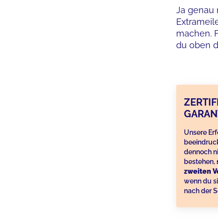
Ja genau 
Extrameil
machen. F
du oben d
ZERTIF
GARAN
Unsere Erf
beeindruck
dennoch ni
bestehen,
zweiten V
wenn du si
nach der S