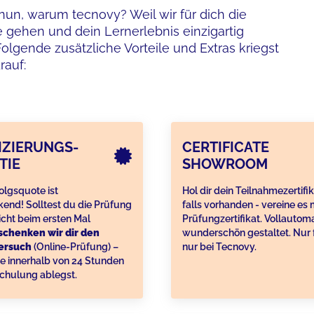
nun, warum tecnovy? Weil wir für dich die
e gehen und dein Lernerlebnis einzigartig
olgende zusätzliche Vorteile und Extras kriegst
rauf:
IZIERUNGS-
CERTIFICATE
TIE
SHOWROOM
olgsquote ist
Hol dir dein Teilnahmezertifi
end! Solltest du die Prüfung
falls vorhanden - vereine es
cht beim ersten Mal
Prüfungzertifikat. Vollautomat
schenken wir dir den
wunderschön gestaltet. Nur f
ersuch
(Online-Prüfung) –
nur bei Tecnovy.
e innerhalb von 24 Stunden
chulung ablegst.