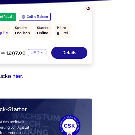
ird Rabatt
Online Training
Sprache
Standort
Plätze
gulle
Englisch
Online
5+ Frei
1297,00
USD
Details
,00
licke
hier
.
ck-Starter
t das weltweit
rung von Agilität
nternehmensebene.