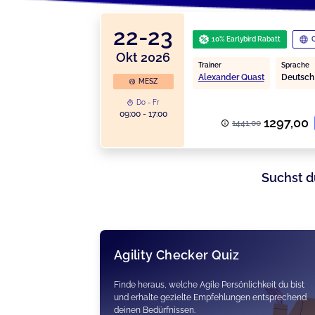
22-23
10% Earlybird Rabatt
O
Okt 2026
Trainer
Sprache
Alexander Quast
Deutsch
MESZ
Do - Fr
09:00 - 17:00
1297,00
1441,00
Suchst d
Agility Checker Quiz
Finde heraus, welche Agile Persönlichkeit du bist
und erhalte gezielte Empfehlungen entsprechend
deinen Bedürfnissen.