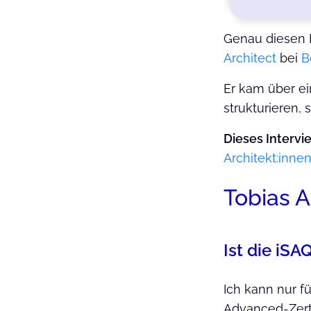
Genau diesen B
Architect
bei
B
Er kam über ei
strukturieren, 
Dieses Intervie
Architekt:innen
Tobias 
Ist die iS
Ich kann nur fü
Advanced-Zerti