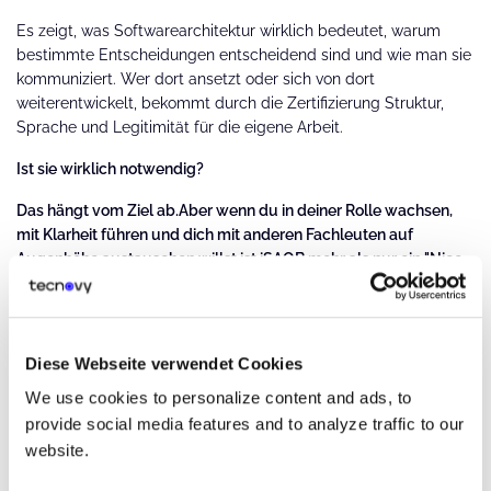
Es zeigt, was Softwarearchitektur wirklich bedeutet, warum
bestimmte Entscheidungen entscheidend sind und wie man sie
kommuniziert. Wer dort ansetzt oder sich von dort
weiterentwickelt, bekommt durch die Zertifizierung Struktur,
Sprache und Legitimität für die eigene Arbeit.
Ist sie wirklich notwendig?
Das hängt vom Ziel ab.Aber wenn du in deiner Rolle wachsen,
mit Klarheit führen und dich mit anderen Fachleuten auf
Augenhöhe austauschen willst ist iSAQB mehr als nur ein "Nice-
to-Have".
3. Welche praktischen Fähigkeiten
bringt dir das iSAQB-Programm?
Diese Webseite verwendet Cookies
We use cookies to personalize content and ads, to
provide social media features and to analyze traffic to our
Was unterscheidet das iSAQB-Programm von
einem Stapel
Fachbücher
oder YouTube-Tutorials?
website.
Ein häufiger Irrglaube ist, dass Architektur-Zertifizierungen rein