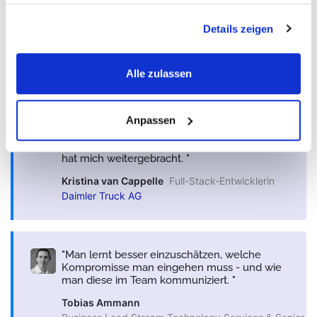
theoretisch seien. Doch in unseren Gesprächen wurde klar:
Details zeigen
iSAQB vermittelt keine abstrakte Theorie. Es vermittelt konkrete
Skills für echte Projekte.
Es geht um Entscheidungen,
Dokumentation und Kommunikation im Alltag von
Alle zulassen
Architekt:innen.
Ich musste es tatsächlich wiederholen - und
Anpassen
genau das war wertvoll. Sie haben mir Details
gezeigt, die ich vorher übersehen hatte. Das
hat mich weitergebracht.
Kristina van Cappelle
Full-Stack-Entwicklerin
Daimler Truck AG
Man lernt besser einzuschätzen, welche
Kompromisse man eingehen muss - und wie
man diese im Team kommuniziert.
Tobias Ammann