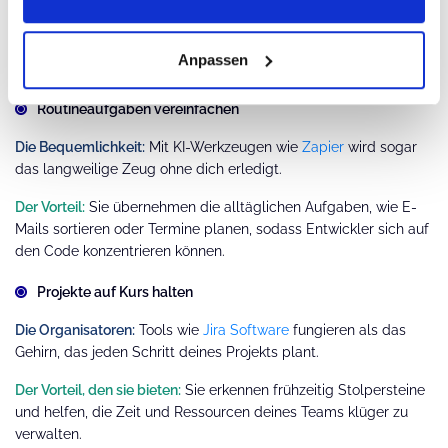
Ihre Superkraft:
Sie automatisieren den gesamten Testprozess,
von der Planung bis zur Durchführung der Tests, was weniger
Anpassen
Fehler und zuverlässige Ergebnisse bedeutet.
Routineaufgaben vereinfachen
Die Bequemlichkeit:
Mit KI-Werkzeugen wie
Zapier
wird sogar
das langweilige Zeug ohne dich erledigt.
Der Vorteil:
Sie übernehmen die alltäglichen Aufgaben, wie E-
Mails sortieren oder Termine planen, sodass Entwickler sich auf
den Code konzentrieren können.
Projekte auf Kurs halten
Die Organisatoren:
Tools wie
Jira Software
fungieren als das
Gehirn, das jeden Schritt deines Projekts plant.
Der Vorteil, den sie bieten:
Sie erkennen frühzeitig Stolpersteine
und helfen, die Zeit und Ressourcen deines Teams klüger zu
verwalten.